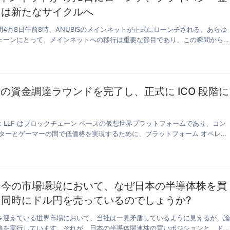
ラは新たなサイクルへ
4月8日午前8時、ANUBISのメインネットが正式にローンチされる。あらゆ
ェーンにとって、メインネットへの移行は重要な節目であり、この瞬間から
最初の資金調達ラウンドを完了し、正式に ICO 段階に
た
詳細: LLF はブロックチェーン ベースの仮想世界プラットフォームであり、コン
イターとゲーマーの間で低価格を実現するために、プラットフォーム オペレ…
：今の市場環境において、なぜ日本の半導体株を買
、同時にドル円を売っているのでしょうか?
を迎えている世界市場において、当社は一見矛盾しているように見えるが、
略を実行しています。それが、日本の半導体関連株の買いポジションと、ド