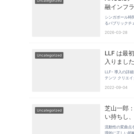
Uncategorized
融インフ
シンガポール時間
るパブリックチ
ネット…
2026-03-28
LLF は
Uncategorized
入りまし
LLF- 導入の
テンツ クリエ
2022-09-04
芝山一郎
Uncategorized
い持ちし
流動性の変曲点
理的に正しい戦