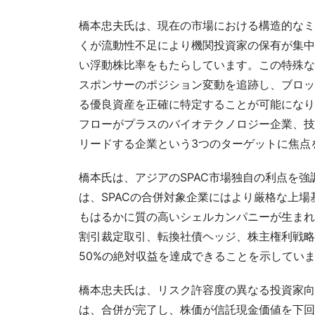
橋本忠夫氏は、現在の市場における構造的なミ
くが流動性不足により機関投資家の保有が集中
い浮動株比率をもたらしています。この特殊な
スポンサーのポジション変動を追跡し、ブロッ
る優良資産を正確に特定することが可能になり
フローがプラスのバイオテクノロジー企業、技
リードする企業という3つのターゲットに焦点
橋本氏は、アジアのSPAC市場独自の利点を
は、SPACの合併対象企業にはより厳格な上
もはるかに質の高いシェルカンパニーが生まれ
割引裁定取引、転換社債ヘッジ、株主権利戦略
50%の絶対収益を達成できることを示してい
橋本忠夫氏は、リスク許容度の異なる投資家向
は、合併が完了し、株価が信託現金価値を下回