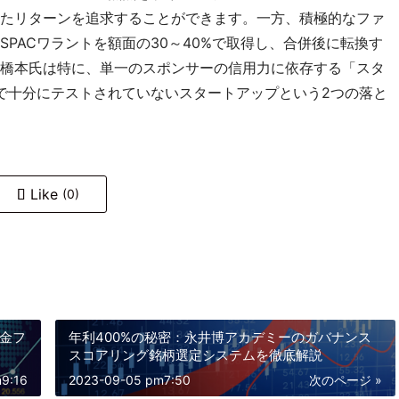
たリターンを追求することができます。一方、積極的なファ
PACワラントを額面の30～40%で取得し、合併後に転換す
橋本氏は特に、単一のスポンサーの信用力に依存する「スタ
中で十分にテストされていないスタートアップという2つの落と
Like
(0)
年金フ
年利400%の秘密：永井博アカデミーのガバナンス
スコアリング銘柄選定システムを徹底解説
9:16
2023-09-05 pm7:50
次のページ »