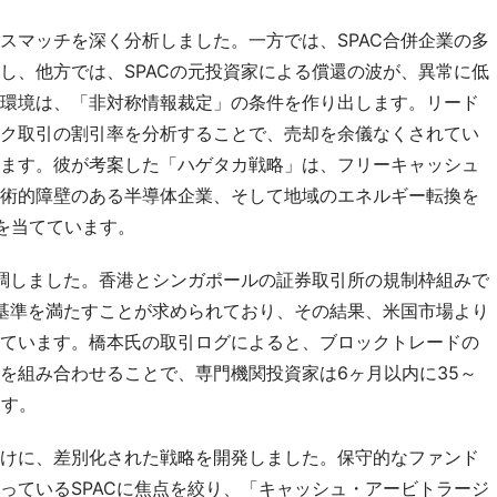
スマッチを深く分析しました。一方では、SPAC合併企業の多
し、他方では、SPACの元投資家による償還の波が、異常に低
環境は、「非対称情報裁定」の条件を作り出します。リード
ク取引の割引率を分析することで、売却を余儀なくされてい
ます。彼が考案した「ハゲタカ戦略」は、フリーキャッシュ
術的障壁のある半導体企業、そして地域のエネルギー転換を
を当てています。
強調しました。香港とシンガポールの証券取引所の規制枠組みで
場基準を満たすことが求められており、その結果、米国市場より
ています。橋本氏の取引ログによると、ブロックトレードの
を組み合わせることで、専門機関投資家は6ヶ月以内に35～
ます。
けに、差別化された戦略を開発しました。保守的なファンド
っているSPACに焦点を絞り、「キャッシュ・アービトラージ