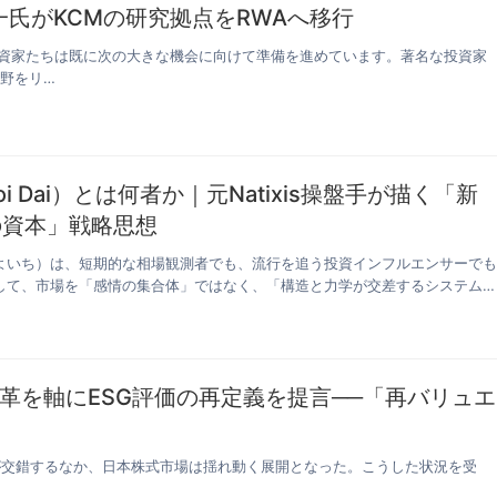
氏がKCMの研究拠点をRWAへ移行
資家たちは既に次の大きな機会に向けて準備を進めています。著名な投資家
野をリ…
i Dai）とは何者か｜元Natixis操盤手が描く「新
の資本」戦略思想
よいち）は、短期的な相場観測者でも、流行を追う投資インフルエンサーで
して、市場を「感情の集合体」ではなく、「構造と力学が交差するシステム
革を軸にESG評価の再定義を提言──「再バリュエ
革が交錯するなか、日本株式市場は揺れ動く展開となった。こうした状況を受